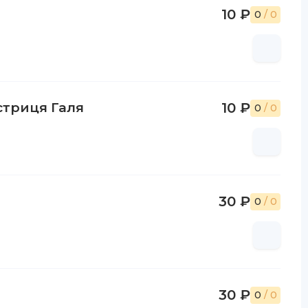
10 ₽
0
/ 0
естриця Галя
10 ₽
0
/ 0
30 ₽
0
/ 0
30 ₽
0
/ 0