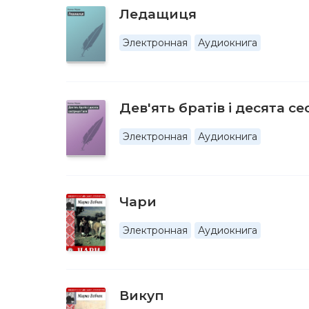
Ледащиця
Электронная
Аудиокнига
Дев'ять братiв i десята с
Электронная
Аудиокнига
Чари
Электронная
Аудиокнига
Викуп