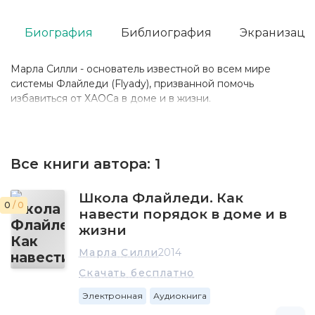
Биография
Библиография
Экранизаци
Марла Силли - основатель известной во всем мире
системы Флайледи (Flyady), призванной помочь
избавиться от ХАОСа в доме и в жизни.
Все книги автора:
1
Школа Флайледи. Как
0
/ 0
навести порядок в доме и в
жизни
Марла Силли
2014
Скачать бесплатно
Электронная
Аудиокнига