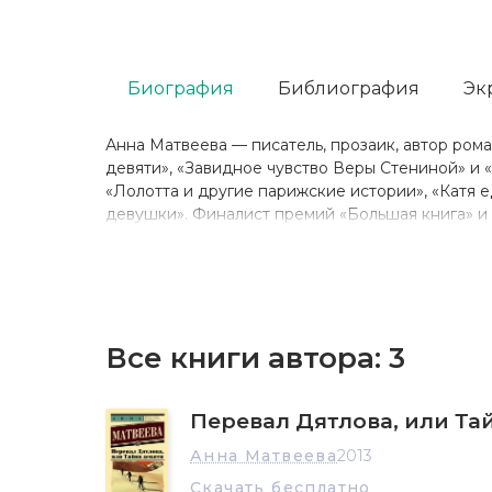
Биография
Библиография
Эк
Анна Матвеева — писатель, прозаик, автор рома
девяти», «Завидное чувство Веры Стениной» и «
«Лолотта и другие парижские истории», «Катя е
девушки». Финалист премий «Большая книга» и
Все книги автора:
3
Перевал Дятлова, или Та
Анна Матвеева
2013
Скачать бесплатно