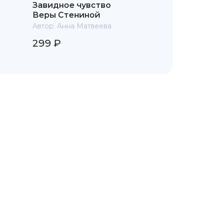
Завидное чувство
Веры Стениной
Автор:
Анна Матвеева
299 ₽