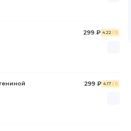
299 ₽
4.22
/ 0
Стениной
299 ₽
4.17
/ 0