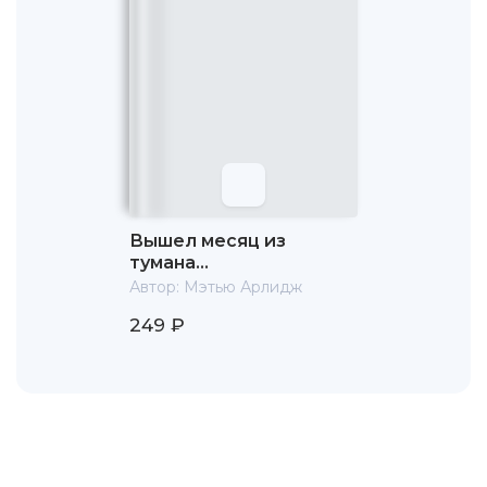
Вышел месяц из
тумана…
Автор:
Мэтью Арлидж
249 ₽