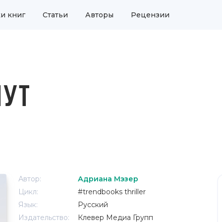
и книг
Статьи
Авторы
Рецензии
МУТ
Автор:
Адриана Мэзер
Цикл:
#trendbooks thriller
Язык:
Русский
Издательство:
Клевер Медиа Групп