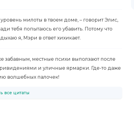
 уровень милоты в твоем доме, – говорит Элис,
ади тебя попытаюсь его убавить. Потому что
здыхаю я, Мэри в ответ хихикает.
аже забавным, местные психи выползают после
привидениями и уличные ярмарки. Где-то даже
нию волшебных палочек!
ь все цитаты