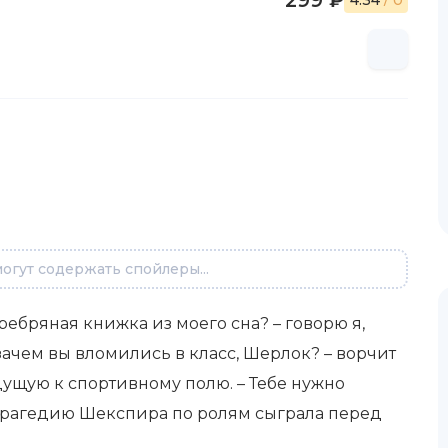
299 ₽
4.34
/ 0
огут содержать спойлеры...
еребряная книжка из моего сна? – говорю я,
 зачем вы вломились в класс, Шерлок? – ворчит
дущую к спортивному полю. – Тебе нужно
 трагедию Шекспира по ролям сыграла перед