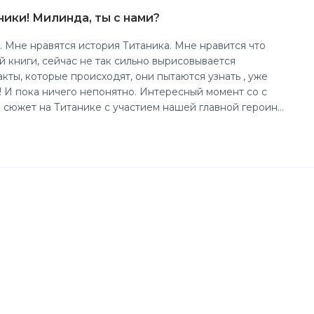
ики! Милинда, ты с нами?
. Мне нравятся история Титаника. Мне нравится что
оторые происходят, они пытаются узнать , уже
! И пока ничего непонятно. Интересный момент со с
Титаника, я словно смотрю фильм очень конечно
 наше внимание приковано к главной героини, которая
 в себе.
 своим даром, она его полностью отвергает от себя,
и, но в тоже время воспоминания не дают ей это
Джексоне. Узнаём что когда умер папа Ему, как и