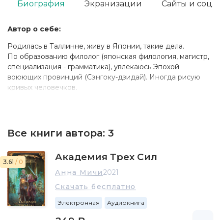
Биография
Экранизации
Сайты и соц. 
Автор о себе:
Родилась в Таллинне, живу в Японии, такие дела.
По образованию филолог (японская филология, магистр,
специализация - грамматика), увлекаюсь Эпохой
воюющих провинций (Сэнгоку-дзидай). Иногда рисую
кривых человечков.
Все книги автора:
3
Академия Трех Сил
3.61
/ 0
Анна Мичи
2021
Скачать бесплатно
Электронная
Аудиокнига