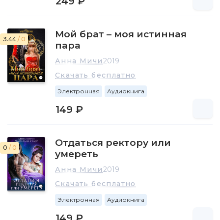
249 ₽
Мой брат – моя истинная
3.44
/ 0
пара
Анна Мичи
2019
Скачать бесплатно
Электронная
Аудиокнига
149 ₽
Отдаться ректору или
0
/ 0
умереть
Анна Мичи
2019
Скачать бесплатно
Электронная
Аудиокнига
149 ₽