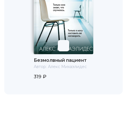
Безмолвный пациент
Автор:
Алекс Михаэлидес
319 ₽