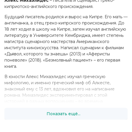
Алекс Михаэлидес
– писатель и сценарист греко-
киприотско-английского происхождения.
Будущий писатель родился и вырос на Кипре. Его мать —
англичанка, а отец греко-кипрского происхождения. До
18 лет ходил в школу на Кипре, затем изучал английскую
литературу в Университете Кембриджа, имеет степень
магистра сценарного мастерства Американского
института киноискусства. Написал сценарии к фильмам
«Дьявол, которого ты знаешь» (2013) и «Аферисты
поневоле» (2018). «Безмолвный пациент» – его первая
книга.
В юности Алекс Михаэлидес изучал греческую
мифологию, и именно греческий миф об Алкесте,
знакомый ему с 13 лет, вдохновил его на написание
романа. Михаэлидес экспериментировал с этой
историей в разных воплощениях – во времена
студенчества он пытался создать пьесу по ее мотивам, а
Показать ещё...
затем задумал короткометражный фильм и только через
15 лет «вживил» легенду в свою дебютную книгу
«Безмолвный пациент».