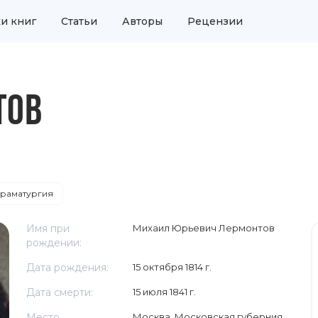
и книг
Статьи
Авторы
Рецензии
ТОВ
раматургия
Имя при
Михаил Юрьевич Лермонтов
рождении:
Дата рождения:
15 октября 1814 г.
Дата смерти:
15 июля 1841 г.
Место
Москва, Московская губерния,