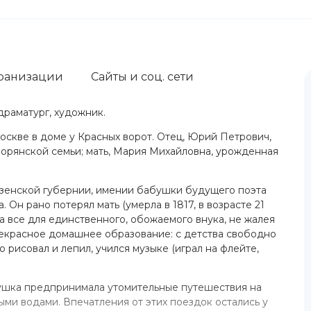
ранизации
Сайты и соц. сети
 драматург, художник.
 в Москве в доме у Красных ворот. Отец, Юрий Петрович,
ворянской семьи; мать, Мария Михайловна, урожденная
нзенской губернии, имении бабушки будущего поэта
 Он рано потерял мать (умерла в 1817, в возрасте 21
ла все для единственного, обожаемого внука, не жалея
рекрасное домашнее образование: с детства свободно
рисовал и лепил, учился музыке (играл на флейте,
бушка предпринимала утомительные путешествия на
ными водами. Впечатления от этих поездок остались у