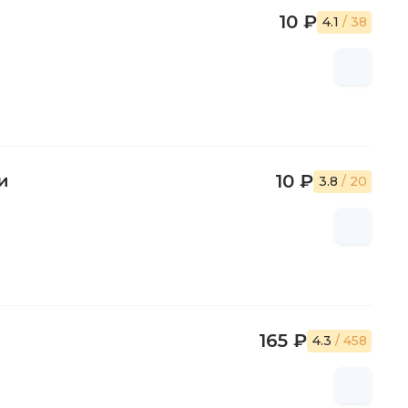
10 ₽
осла Э. де Барантом Лермонтов был переведен в
4.1
/ 38
ю на Кавказ. Участвует в военных действиях,
менным мужеством и хладнокровием ".
тпуск, приезжает в Петербург, надеясь получить
будет отказано, как и в награде за смелые действия в
сано в течение 48 часов покинуть столицу и следовать в
и
10 ₽
ние задержаться для лечения минеральными водами. В
3.8
/ 20
е стихи: "Спор", "Сон", "Утес", "Тамара", "Листок",
 и др.
торых и его товарищ по Школе юнкеров, Н.Мартынов. На
иралась молодежь, оскорбленный очередной
ает его надуэль. Дуэль состоялась 15 июля 1841.
ю литературу", - напишет Белинский. Поэт был убит.
165 ₽
ком кладбище. Позднее по просьбе бабушки гроб с
4.3
/ 458
бен в фамильном склепе.