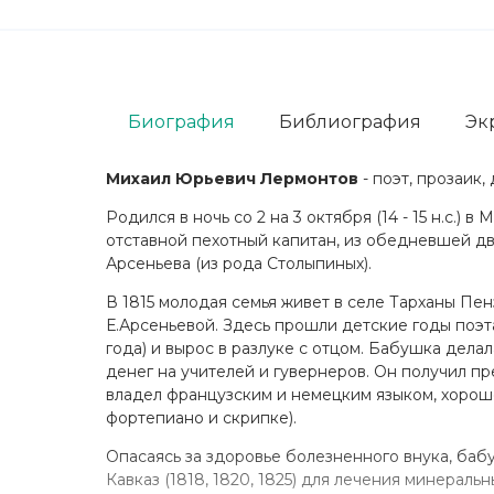
Биография
Библиография
Эк
Михаил Юрьевич Лермонтов
- поэт, прозаик,
Родился в ночь со 2 на 3 октября (14 - 15 н.с.)
отставной пехотный капитан, из обедневшей д
Арсеньева (из рода Столыпиных).
В 1815 молодая семья живет в селе Тарханы Пе
Е.Арсеньевой. Здесь прошли детские годы поэта.
года) и вырос в разлуке с отцом. Бабушка дела
денег на учителей и гувернеров. Он получил п
владел французским и немецким языком, хорошо 
фортепиано и скрипке).
Опасаясь за здоровье болезненного внука, ба
Кавказ (1818, 1820, 1825) для лечения минераль