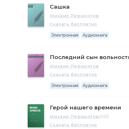
Сашка
В марте 1840 за дуэль с сыном французского п
пехотный полк и отправлен в действующую арми
Михаил Лермонтов
"исполняя возложенное на него поручение с от
Скачать бесплатно
В начале февраля 1841, получив двухмесячный о
отставку и остаться в столице. Но и в этом ему 
Электронная
Аудиокнига
боях на Кавказе. Более того, ему будет предпи
свой полк на Кавказе.
Последний сын вольност
Он прибывает в Пятигорск и получает разреше
записной книжке Лермонтов запишет свои последни
Михаил Лермонтов
"Свиданье", "Пророк", "Выхожу один я на дорогу"
Скачать бесплатно
Встречает своих старых приятелей, в числе ко
одном из вечеров в доме Верзилиных, где соб
Электронная
Аудиокнига
язвительной шуткой Лермонтова, Мартынов вызыв
"Новая великая утрата осиротила бедную русску
Герой нашего времени
Тело Лермонтова было погребено на Пятигорс
прахом поэта был перевезен в Тарханы и погре
Михаил Лермонтов
2005
Скачать бесплатно