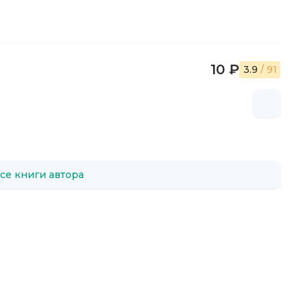
10 ₽
3.9
/ 91
се книги автора