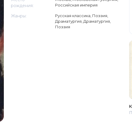
Российская империя
рождения:
Жанры:
Русская классика
,
Поэзия,
Драматургия
,
Драматургия
,
Поэзия
К
П