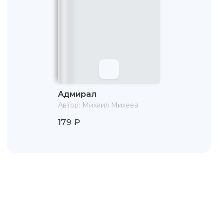
Адмирал
Автор:
Михаил Михеев
179 ₽