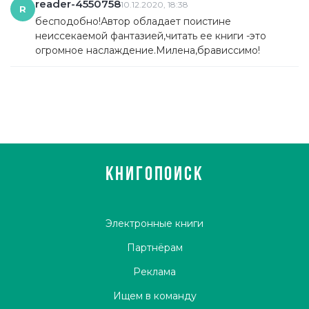
reader-4550758
10.12.2020, 18:38
R
бесподобно!Автор обладает поистине
неиссекаемой фантазией,читать ее книги -это
огромное наслаждение.Милена,брависсимо!
КНИГОПОИСК
Электронные книги
Партнёрам
Реклама
Ищем в команду