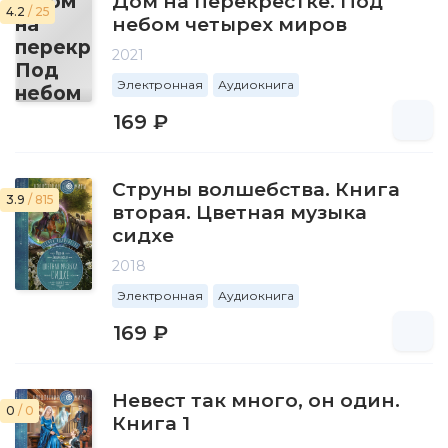
Дом на перекрестке. Под
4.2
/ 25
небом четырех миров
2021
Электронная
Аудиокнига
169 ₽
Струны волшебства. Книга
3.9
/ 815
вторая. Цветная музыка
сидхе
2018
Электронная
Аудиокнига
169 ₽
Невест так много, он один.
0
/ 0
Книга 1