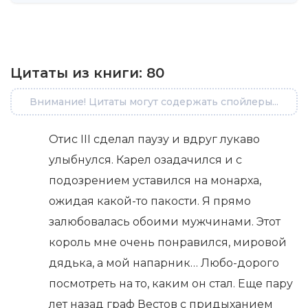
Цитаты из книги:
80
Внимание! Цитаты могут содержать спойлеры...
Отис III сделал паузу и вдруг лукаво
улыбнулся. Карел озадачился и с
подозрением уставился на монарха,
ожидая какой-то пакости. Я прямо
залюбовалась обоими мужчинами. Этот
король мне очень понравился, мировой
дядька, а мой напарник… Любо-дорого
посмотреть на то, каким он стал. Еще пару
лет назад граф Вестов с придыханием