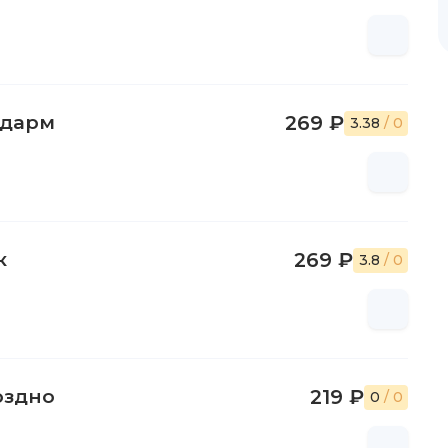
ндарм
269 ₽
3.38
/ 0
к
269 ₽
3.8
/ 0
оздно
219 ₽
0
/ 0