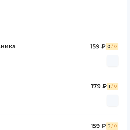
вника
159 ₽
0
/ 0
179 ₽
1
/ 0
159 ₽
3
/ 0