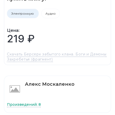
Электронную
Аудио
Цена:
219 ₽
Скачать Берсерк забытого клана. Боги и Демоны
Захребетья (фрагмент)
Алекс Москаленко
Произведений: 8