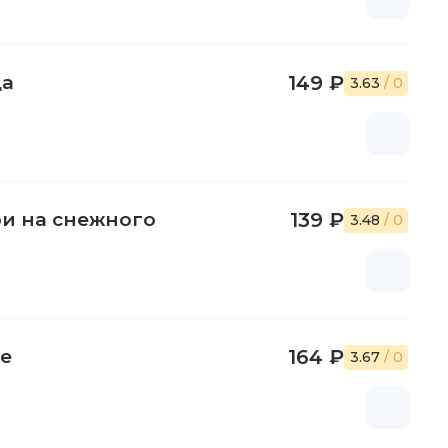
ца
149 ₽
3.63
/ 0
ри на снежного
139 ₽
3.48
/ 0
е
164 ₽
3.67
/ 0