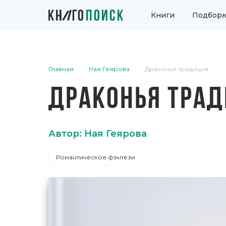
Книги
Подборк
Главная
Ная Геярова
Драконья традиция
ДРАКОНЬЯ ТРА
Автор: Ная Геярова
Романтическое фэнтези