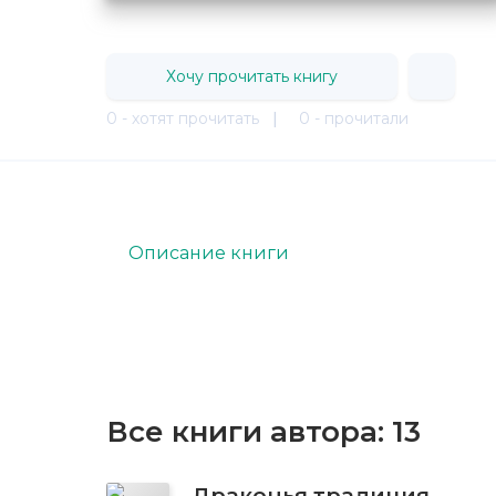
Хочу прочитать книгу
0 - хотят прочитать
|
0 - прочитали
Описание книги
Все книги автора:
13
Драконья традиция