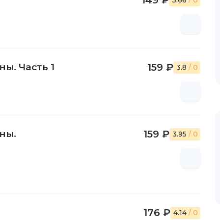
149 ₽
3.66
/ 0
ы. Часть 1
159 ₽
3.8
/ 0
ны.
159 ₽
3.95
/ 0
176 ₽
4.14
/ 0