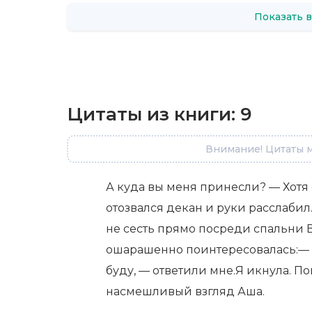
Показать в
Цитаты из книги:
9
Внимание! Цитаты м
А куда вы меня принесли? — Хотя 
отозвался декан и руки расслабил.
не сесть прямо посреди спальни 
ошарашенно поинтересовалась:— 
буду, — ответили мне.Я икнула. П
насмешливый взгляд Аша.