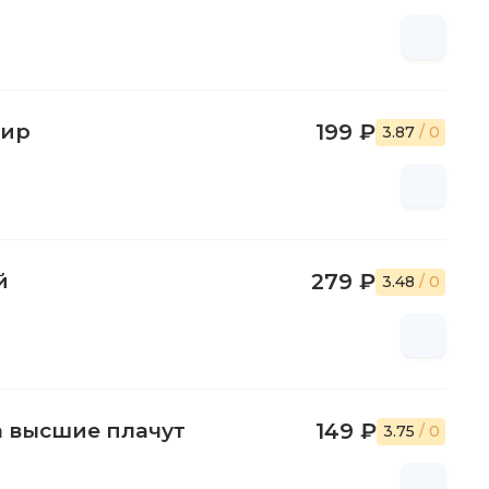
нир
199 ₽
3.87
/ 0
й
279 ₽
3.48
/ 0
а высшие плачут
149 ₽
3.75
/ 0