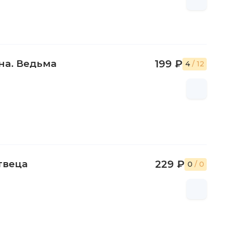
на. Ведьма
199 ₽
4
/ 12
твеца
229 ₽
0
/ 0