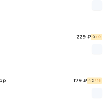
229 ₽
0
/ 0
ор
179 ₽
4.2
/ 16