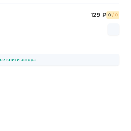
129 ₽
0
/ 0
се книги автора