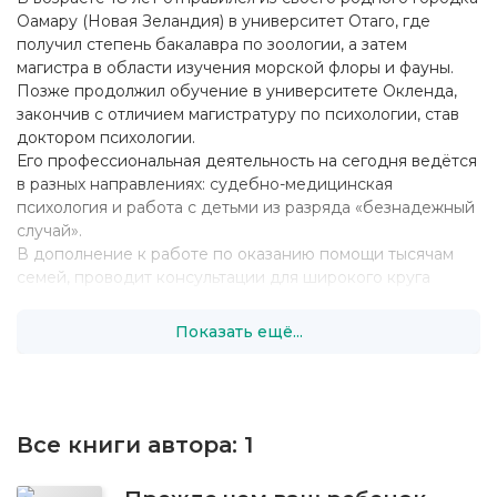
Оамару (Новая Зеландия) в университет Отаго, где
получил степень бакалавра по зоологии, а затем
магистра в области изучения морской флоры и фауны.
Позже продолжил обучение в университете Окленда,
закончив с отличием магистратуру по психологии, став
доктором психологии.
Его профессиональная деятельность на сегодня ведётся
в разных направлениях: судебно-медицинская
психология и работа с детьми из разряда «безнадежный
случай».
В дополнение к работе по оказанию помощи тысячам
семей, проводит консультации для широкого круга
частных и государственных организаций по всей Новой
Зеландии, включая учреждения социальной
Показать ещё...
направленности (места лишения свободы,
исправительные учреждения, отделы полиции по делам
ребенка, молодежи и семьи).
Все книги автора:
1