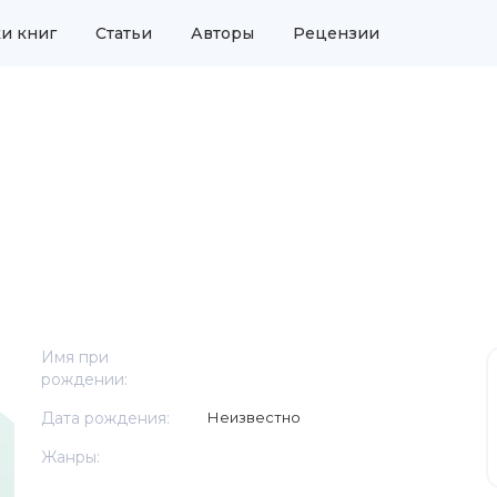
и книг
Статьи
Авторы
Рецензии
Имя при
рождении:
Дата рождения:
Неизвестно
Жанры: