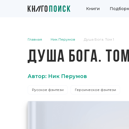
Книги
Подборк
Главная
Ник Перумов
Душа Бога. Том 1
ДУША БОГА. ТОМ
Автор: Ник Перумов
Русское фэнтези
Героическое фэнтези