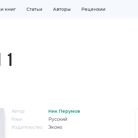
и книг
Статьи
Авторы
Рецензии
 1
Автор:
Ник Перумов
Язык:
Русский
Издательство:
Эксмо