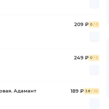
209 ₽
0
/ 0
249 ₽
0
/ 0
рвая. Адамант
189 ₽
3.8
/ 30