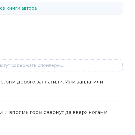
се книги автора
огут содержать спойлеры...
ию, они дорого заплатили. Или заплатили
ни и впрямь горы свернут да вверх ногами