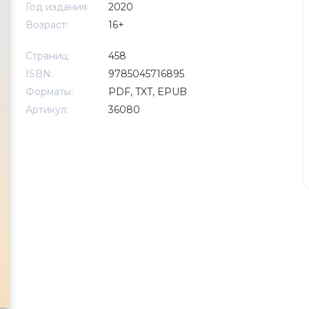
Год издания:
2020
Возраст:
16+
Страниц:
458
ISBN:
9785045716895
Форматы:
PDF, TXT, EPUB
Артикул:
36080