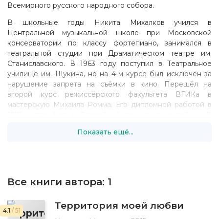
Всемирного русского народного собора.
В школьные годы Никита Михалков учился в
Центральной музыкальной школе при Московской
консерватории по классу фортепиано, занимался в
театральной студии при Драматическом театре им.
Станиславского. В 1963 году поступил в Театральное
училище им. Щукина, но на 4-м курсе был исключён за
нарушение запрета на съёмки в кино. Перешёл на
второй курс режиссёрского факультета ВГИКа в
мастерскую Михаила Ромма. Его дипломной работой в
1971 г. стал фильм «Спокойный день в конце войны». В
возрасте 27 лет был призван на военную службу,
Показать ещё...
которую проходил матросом в 1972-73 гг. на крейсере
ТОФ «Михаил Кутузов» на Камчатке, где участвовал в
художественной самодеятельности, регулярно выступал
с концертами, собиравшими полные залы.
Все книги автора:
1
Творческий путь
В кино Михалков начал сниматься в возрасте 14 лет,
сыграл роль школьника, пародирующего православного
Территория моей любви
4.1
/ 51
священника, в фильме Василия Ордынского «Тучи над