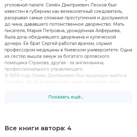
уголовной палате. Семён Дмитриевич Лесков был
известен в губернии как великолепный следователь,
раскрывал самые сложные преступления и дослужился
до чина, дававшего потомственное дворянство. Мать
писателя, Мария Петровна, урождённая Алферьева,
была дочь обедневшего дворянина и купеческой
дочери. Её брат Сергей работал врачом, служил
профессором медицины в Киевском университете. Одна
из сестёр вышла замуж за богатого орловского
помещика Страхова, другая - за англичанина,
профессионального управляющего.
В 1839 году Семён Дмитриевич был вынужден выйти в
отставку. Из Орла выросшая семья - родители, трое
сыновей, две дочери - переехала в небольшое имение
Паньино (Панин Хутор) в Кромском уезде. Жили
Показать ещё...
небогато: бывший следователь не имел ни
способностей, ни охоты к сельскому хозяйству.
В возрасте десяти лет, в 1841 году, Николай Лесков
поступил в Орловскую губернскую гимназию. Учился он
довольно плохо, и через пять лет получил свидетельство
Все книги автора:
4
об окончании только двух классов. В 1847 году при