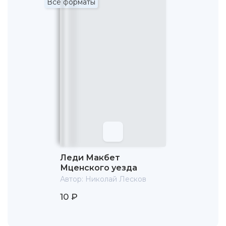
Все форматы
напечатал в журнале "Библиотека для чтения"
антинигилистический роман "Некуда". В полемике по
поводу романа прозвучали даже обвинения в
сотрудничестве с Третьим отделением.
Литературная репутация Лескова погибла, не успев
расцвести. На многие годы ему был закрыт доступ в
популярнейшие журналы. Единственным, кто соглашался
печатать его работы, оказался Михаил Николаевич
Катков, редактор журнала "Русский вестник". Работать с
Катковым было очень трудно: он ввёл в своём журнале
идеологическую цензуру. Впоследствии Николай
Семёнович утверждал, что редакторская правка
исковеркала все его произведения того периода, кроме
"Запечатленного ангела". "Очарованного странника"
Катков вообще отказался печатать. Лесков разорвал
Леди Макбет
договор с ним и оказался в трудном материальном
Мценского уезда
положении.
Автор:
Николай Лесков
С 1874 по 1883 год Лесков работал в особом отделе
10 ₽
Ученого комитета Министерства народного
просвещения по «рассмотрению книг, издаваемых для
народа». Это приносило небольшой доход.В 1877 году,