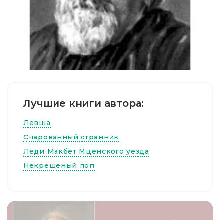
Лучшие книги автора:
Левша
Очарованный странник
Леди Макбет Мценского уезда
Некрещеный поп