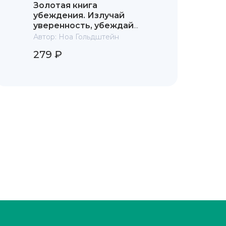
Золотая книга
убеждения. Излучай
уверенность, убеждай
окружающих, заводи
Автор:
Ноа Гольдштейн
друзей
279 ₽