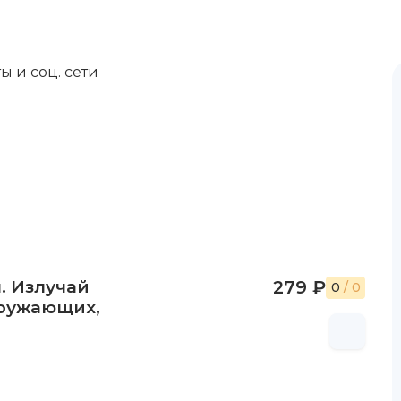
ы и соц. сети
. Излучай
279 ₽
0
/ 0
кружающих,