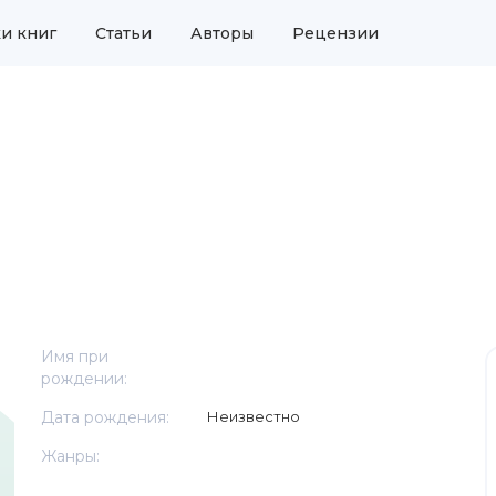
и книг
Статьи
Авторы
Рецензии
Имя при
рождении:
Дата рождения:
Неизвестно
Жанры: