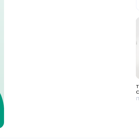
Т
С
П