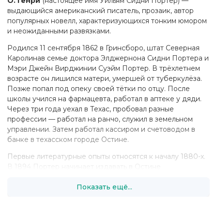
О. Генри
(настоящее имя Уильям Сидни Портер) —
выдающийся американский писатель, прозаик, автор
популярных новелл, характеризующихся тонким юмором
и неожиданными развязками.
Родился 11 сентября 1862 в Гринсборо, штат Северная
Каролинав семье доктора Элджернона Сидни Портера и
Мэри Джейн Вирджинии Суэйм Портер. В трёхлетнем
возрасте он лишился матери, умершей от туберкулёза.
Позже попал под опеку своей тётки по отцу. После
школы учился на фармацевта, работал в аптеке у дяди.
Через три года уехал в Техас, пробовал разные
профессии — работал на ранчо, служил в земельном
управлении. Затем работал кассиром и счетоводом в
банке в техасском городе Остине.
Первые литературные опыты относятся к началу 1880-х.
В 1894 Портер начинает издавать в Остине
юмористический еженедельник Rolling Stone, почти
Показать ещё...
целиком заполняя его собственными очерками, шутками,
стихами и рисунками. Через год журнал закрылся,
одновременно Портер был уволен из банка и привлечён