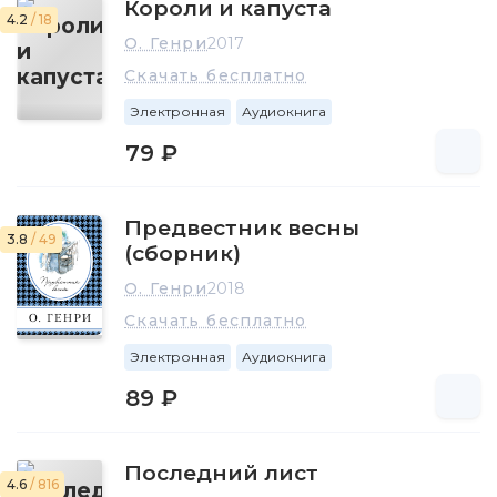
Короли и капуста
4.2
/ 18
О. Генри
2017
Скачать бесплатно
Электронная
Аудиокнига
79 ₽
Предвестник весны
3.8
/ 49
(сборник)
О. Генри
2018
Скачать бесплатно
Электронная
Аудиокнига
89 ₽
Последний лист
4.6
/ 816