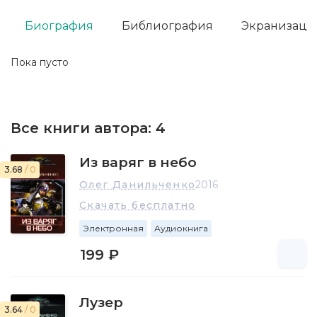
Биография
Библиография
Экранизаци
Пока пусто
Все книги автора:
4
Из варяг в небо
3.68
/ 0
Олег Данильченко
2016
Скачать бесплатно
Электронная
Аудиокнига
199 ₽
Лузер
3.64
/ 0