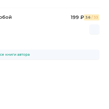
обой
199 ₽
3.6
/ 33
се книги автора