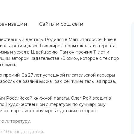
ранизации
Сайты и соц. сети
щественный деятель. Родился в Магнитогорске. Ещe в
ециальности и даже был директором школы-интерната.
нь и уехал в Швейцарию. Там он прожил 11 лет и
щим автором издательства «Эксмо», которое с тех пор
 семьи.
х премий. За 27 лет успешной писательской карьеры
зрослых в различных жанрах: сентиментальная проза,
ым Российской книжной палаты, Олег Рой входит в
слой художественной литературы по суммарному
ляет шорт лист популярных детских авторов.
ую литературу.
 40 книг для детей.