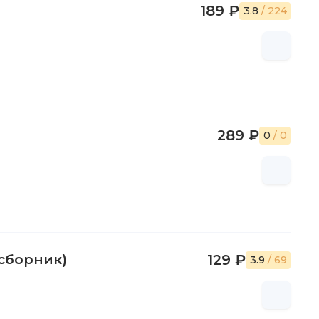
189 ₽
3.8
/ 224
289 ₽
0
/ 0
(сборник)
129 ₽
3.9
/ 69