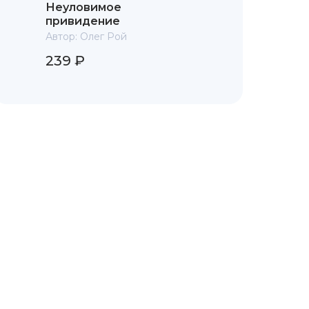
Неуловимое
привидение
Автор:
Олег Рой
239 ₽