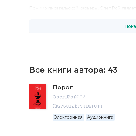
Помимо писательской карьеры, Олег Рой явля
уровня. Одной из последних работ стал докуме
была представлена на кинофестивалях в США, 
Пока
везде получила награды. Помимо этого, Рой за
Огромный успех у зрителей имели телевизионны
художественный фильм “Дом без выхода”.
Олег Рой является совладельцем компаний “Roy
специализируются на создании анимационных п
рассчитанного преимущественно на детскую и 
Все книги автора:
43
авторский проект «Той Рой», который создает
взрослых.
На данном этапе Олег Рой работает еще над 1
Порог
Олег Рой
2021
Скачать бесплатно
Электронная
Аудиокнига