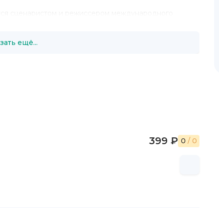
ется сценаристом и режиссером международного
нтальный фильм “Двери в Узбекистан”. Кинокартина
Великобритании, Италии, Испании, Сербии, Румынии и
зать ещё...
нимается экранизацией своих собственных книг.
й сериал “Индус” по роману "Улыбка черного кота" и
 Entertainment” и “Great Frame”. Данные компании
роектов, паблишинга и мультимедийного контента,
подростковую аудиторию. Также Рой основал свой
 книжно-анимационные бренды для детей, подростков и
5 литературными и мультипликационными проектами.
399 ₽
0
/ 0