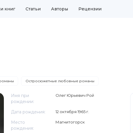
и книг
Статьи
Авторы
Рецензии
романы
Остросюжетные любовные романы
Имя при
Олег Юрьевич Рой
рождении:
Дата рождения:
12 октября 1965 г.
Место
Магнитогорск
рождения: