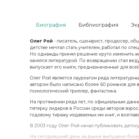
Биография
Библиография
Эк
Олег Рой
- писатель, сценарист, продюсер, об
детстве мечтал стать учителем, работал по сп
Но однажды принял решение круто изменить жиз
занялся литературой. По возвращении стал веду
выпускает его книги, предназначенные для всей
Олег Рой является лауреатом ряда литературны
автором было написано более 60 романов для в
психологический триллер, фантастика.
На протяжении ряда лет, по официальным данн
пятерку лидеров в России среди авторов взро
годовому тиражу издаваемых им книг, и возглав
В 2003 году Олег Рой начал публиковать детск
На сегодняшний день на рынке выпущено более