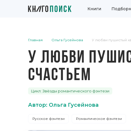
Книги
Подборк
Главная
Ольга Гусейнова
У любви пушистый хв
У ЛЮБВИ ПУШИС
СЧАСТЬЕМ
Цикл: Звёзды романтического фэнтези
Автор: Ольга Гусейнова
Русское фэнтези
Романтическое фэнтези