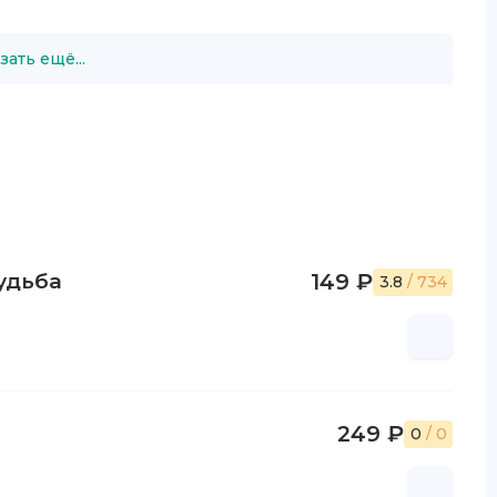
зать ещё...
удьба
149 ₽
3.8
/ 734
249 ₽
0
/ 0