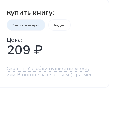
Купить книгу:
Электронную
Аудио
Цена:
209 ₽
Скачать У любви пушистый хвост,
или В погоне за счастьем (фрагмент)