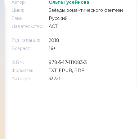
Автор:
Ольга Гусейнова
Цикл:
Звёзды романтического фэнтези
Язык:
Русский
Издательство:
АСТ
Год издания:
2018
Возраст:
16+
ISBN:
978-5-17-111083-3
Форматы:
TXT, EPUB, PDF
Артикул:
33221