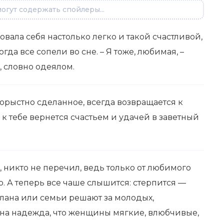
огут содержать спойлеры...
вовала себя настолько легко и такой счастливой,
огда все сопели во сне. – Я тоже, любимая, –
, словно одеялом.
корыстно сделанное, всегда возвращается к
 к тебе вернется счастьем и удачей в заветный
 никто не перечил, ведь только от любимого
. А теперь все чаше слышится: стерпится —
лана или семьи решают за молодых,
на надежда, что женщины мягкие, влюбчивые,