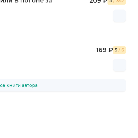
или В погоне за
209 ₽
4
/ 347
169 ₽
5
/ 6
се книги автора