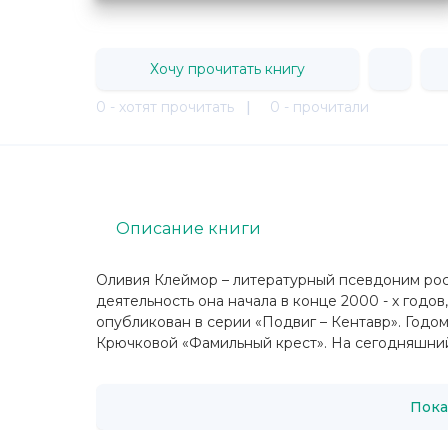
Хочу прочитать книгу
0 - хотят прочитать
|
0 - прочитали
Описание книги
Оливия Клеймор – литературный псевдоним ро
деятельность она начала в конце 2000 - х год
опубликован в серии «Подвиг – Кентавр». Годо
Крючковой «Фамильный крест». На сегодняшний 
Пока