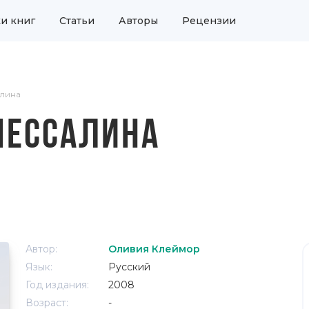
и книг
Статьи
Авторы
Рецензии
лина
МЕССАЛИНА
Автор:
Оливия Клеймор
Язык:
Русский
Год издания:
2008
Возраст:
-