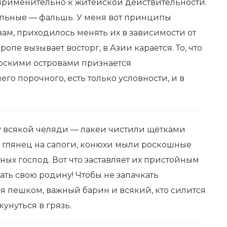
применительно к житейской действительности.
тальные — фальшь. У меня вот принципы
ам, приходилось менять их в зависимости от
ропе вызывает восторг, в Азии карается. То, что
орскими островами признается
го порочного, есть только условности, и в
у всякой челяди — лакеи чистили щётками
 глянец на сапоги, конюхи мыли роскошные
тных господ. Вот что заставляет их пристойным
ть свою родину! Чтобы не запачкать
я пешком, важный барин и всякий, кто силится
кунуться в грязь.