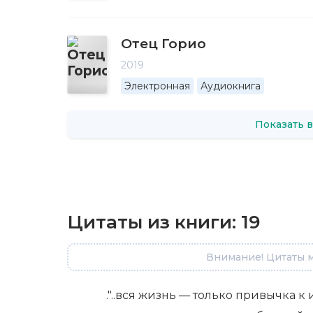
Отец Горио
2019
Электронная
Аудиокнига
Показать в
Цитаты из книги:
19
Внимание! Цитаты м
."..вся жизнь — только привычка к