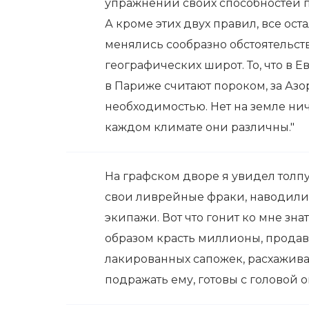
упражнении своих способностей 
А кроме этих двух правил, все ос
менялись сообразно обстоятельств
географических широт. То, что в Ев
в Париже считают пороком, за Аз
необходимостью. Нет на земле ниче
каждом климате они различны."
На графском дворе я увидел толп
свои ливрейные фраки, наводили
экипажи. Вот что гонит ко мне зна
образом красть миллионы, продава
лакированных сапожек, расхажива
подражать ему, готовы с головой о