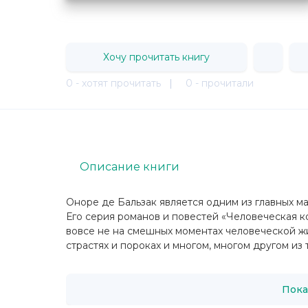
Хочу прочитать книгу
0 - хотят прочитать
|
0 - прочитали
Описание книги
Оноре де Бальзак является одним из главных ма
Его серия романов и повестей «Человеческая к
вовсе не на смешных моментах человеческой жиз
страстях и пороках и многом, многом другом из т
Пока