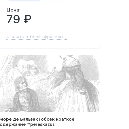
Цена:
79 ₽
Скачать Гобсек (фрагмент)
норе де Бальзак Гобсек краткое
одержание #pereskazus