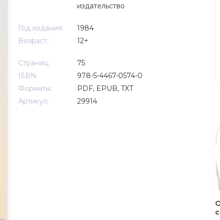
издательство
Год издания:
1984
Возраст:
12+
Страниц:
75
ISBN:
978-5-4467-0574-0
Форматы:
PDF, EPUB, TXT
Артикул:
29914
О
с