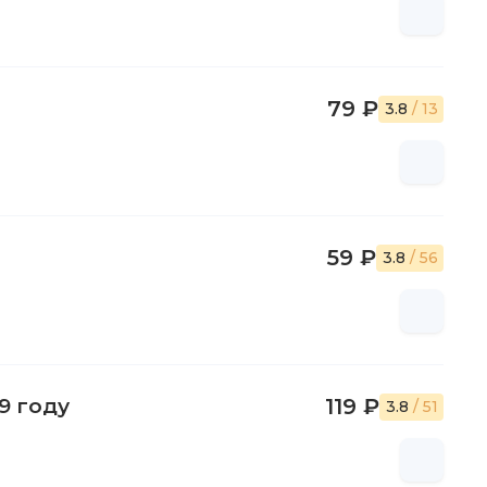
79 ₽
3.8
/ 13
59 ₽
3.8
/ 56
9 году
119 ₽
3.8
/ 51