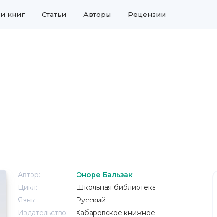
и книг
Статьи
Авторы
Рецензии
Автор:
Оноре Бальзак
Цикл:
Школьная библиотека
Язык:
Русский
Издательство:
Хабаровское книжное