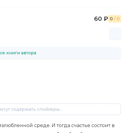
60 ₽
0
/ 0
се книги автора
огут содержать спойлеры...
 излюбленной среде. И тогда счастье состоит в