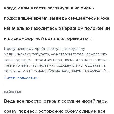
когда к вам в гости заглянули в не очень
подходящее время, вы ведь смущаетесь и уже
изначально находитесь в неравном положении
и дискомфорте. А вот некоторые этот…
Просушившись, Брейн вернулся к круглому
медицинскому табурету, на котором теперь лежала его
новая одежда – пижамная пара, носки и тонкие тапочки.
Такие тонкие, что через их подошву он мог ощутить на
полу каждую песчинку. Брейн знал, зачем это нужно. В
легкой пижаме и тапочках с тонкими подошвами он
Читать полностью
должен был чувствовать себя очень неуверенно и легче
подчиняться здешнему режиму. А значит, тут регулярно
ЛАЙФХАК
происходили конфликты – пациентам не нравилось, что с
ними делали или собирались делать. Впрочем, всякие
Ведь все просто, открыл сосуд не нюхай пары
бунты были обречены – бежать некуда. – Ну что, ты
готов? – спросил сержант, когда Брейн
сразу, поднеси осторожно сбоку к лицу и все