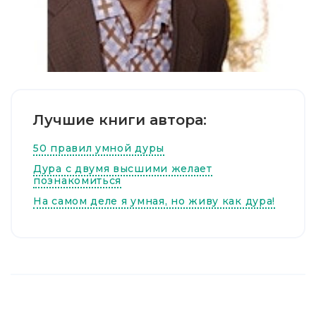
Лучшие книги автора:
50 правил умной дуры
Дура с двумя высшими желает
познакомиться
На самом деле я умная, но живу как дура!