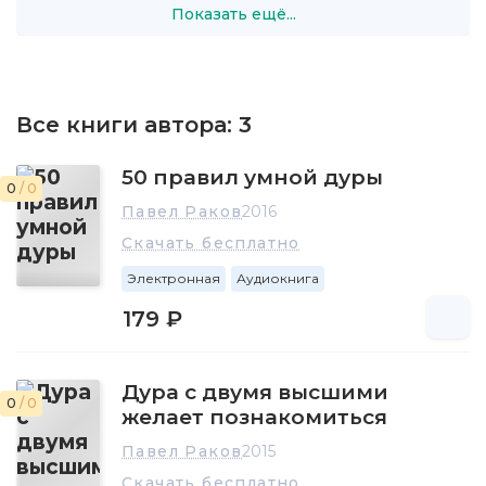
Показать ещё...
Все книги автора:
3
50 правил умной дуры
0
/ 0
Павел Раков
2016
Скачать бесплатно
Электронная
Аудиокнига
179 ₽
Дура с двумя высшими
0
/ 0
желает познакомиться
Павел Раков
2015
Скачать бесплатно