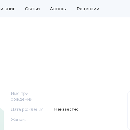
и книг
Статьи
Авторы
Рецензии
Имя при
рождении:
Дата рождения:
Неизвестно
Жанры: