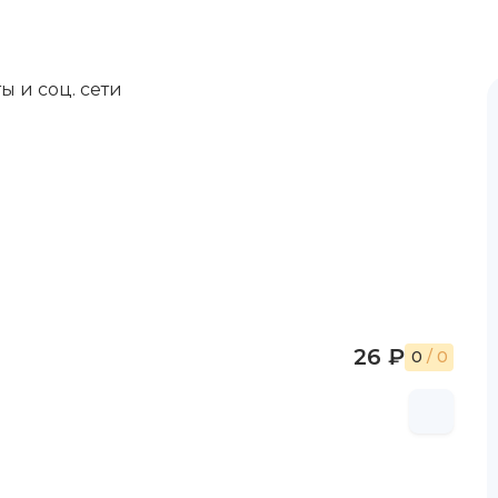
ы и соц. сети
н
26 ₽
0
/ 0