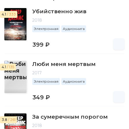
Убийственно жив
4.1
/ 333
2018
Электронная
Аудиокнига
399 ₽
Люби меня мертвым
4.1
/ 135
2017
Электронная
Аудиокнига
349 ₽
За сумеречным порогом
3.8
/ 261
2018