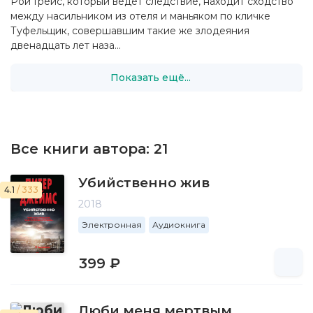
Рой Грейс, который ведет следствие, находит сходство
между насильником из отеля и маньяком по кличке
Туфельщик, совершавшим такие же злодеяния
двенадцать лет наза...
Показать ещё...
Все книги автора:
21
Убийственно жив
4.1
/ 333
2018
Электронная
Аудиокнига
399 ₽
Люби меня мертвым