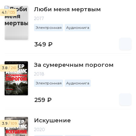
Люби меня мертвым
4.1
/ 135
2017
Электронная
Аудиокнига
349 ₽
За сумеречным порогом
3.8
/ 261
2018
Электронная
Аудиокнига
259 ₽
Искушение
3.9
/ 109
2020