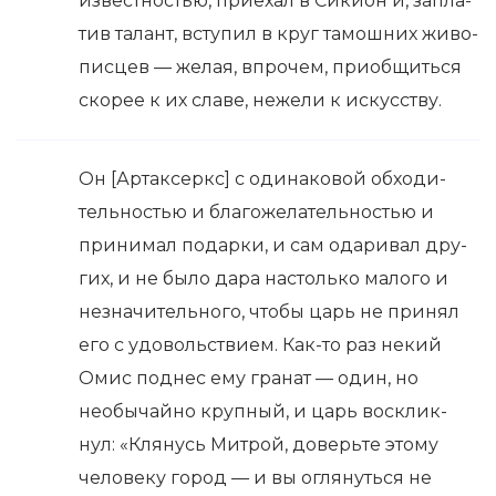
извест­но­стью, при­ехал в Сики­он и, запла­
тив талант, всту­пил в круг тамош­них живо­
пис­цев — желая, впро­чем, при­об­щить­ся
ско­рее к их сла­ве, неже­ли к искус­ству.
Он [Арта­к­серк­с] с оди­на­ко­вой обхо­ди­
тель­но­стью и бла­го­же­ла­тель­но­стью и
при­ни­мал подар­ки, и сам ода­ри­вал дру­
гих, и не было дара настоль­ко мало­го и
незна­чи­тель­но­го, чтобы царь не при­нял
его с удо­воль­ст­ви­ем. Как-то раз некий
Омис под­нес ему гра­нат — один, но
необы­чай­но круп­ный, и царь вос­клик­
нул: «Кля­нусь Мит­рой, доверь­те это­му
чело­ве­ку город — и вы огля­нуть­ся не