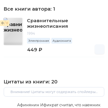
Все книги автора:
1
Сравнительные
0
/ 0
жизнеописания
1994
Электронная
Аудиокнига
449 ₽
Цитаты из книги:
20
Внимание! Цитаты могут содержать спойлеры...
Афи­ня­нин Ифи­крат счи­тал, что наем­ник