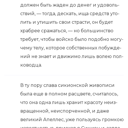
дол­жен быть жаден до денег и удо­воль­
ст­вий, — тогда, дескать, ища средств уто­
лить и ути­шить свои стра­сти, он будет
храб­рее сра­жать­ся, — но боль­шин­ство
тре­бу­ет, чтобы вой­ско было подоб­но могу­
че­му телу, кото­рое соб­ст­вен­ных побуж­де­
ний не зна­ет и дви­жи­мо лишь волею пол­
ко­во­д­ца.
В ту пору сла­ва сики­он­ской живо­пи­си
была еще в пол­ном рас­цве­те, счи­та­лось,
что она одна лишь хра­нит кра­соту неиз­
вра­щен­ной, неис­пор­чен­ной, и даже
вели­кий Апел­лес, уже поль­зу­ясь гром­кою