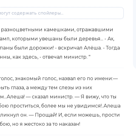
огут содержать спойлеры...
 разноцветными камешками, отражавшими
мп, которыми увешаны были деревья... - Ах,
паны были дорожки! - вскричал Алёша. - Тогда
ны, как здесь, - отвечал министр. "
голос, знакомый голос, назвал его по имени:—
ть глаза, а между тем слезы из них
...Алеша! — сказал министр. — Я вижу, что ты
обою проститься, более мы не увидимся!..Алеша
ликнул он. — Прощай! И, если можешь, прости
бою, но я жестоко за то наказан!