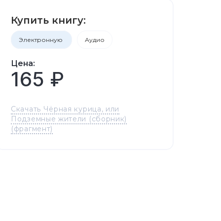
Купить книгу:
Электронную
Аудио
Цена:
165 ₽
Скачать Чёрная курица, или
Подземные жители (сборник)
(фрагмент)