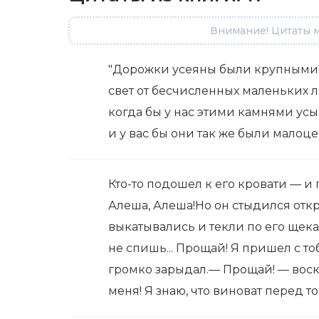
Внимание! Цитаты м
"Дорожки усеяны были крупными
свет от бесчисленных маленьких ла
когда бы у нас этими камнями усы
и у вас бы они так же были малоцен
Кто-то подошел к его кровати — и 
Алеша, Алеша!Но он стыдился откры
выкатывались и текли по его щекам
не спишь... Прощай! Я пришел с т
громко зарыдал.— Прощай! — воск
меня! Я знаю, что виноват перед то