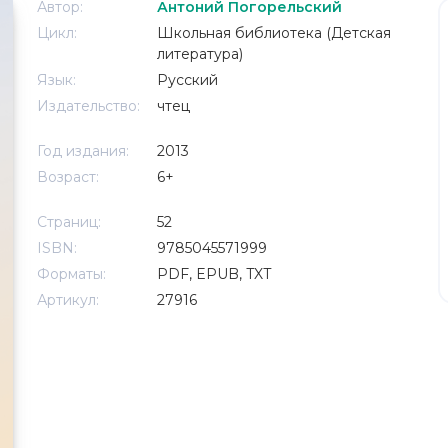
Автор:
Антоний Погорельский
Цикл:
Школьная библиотека (Детская
литература)
Язык:
Русский
Издательство:
чтец
Год издания:
2013
Возраст:
6+
Страниц:
52
ISBN:
9785045571999
Форматы:
PDF, EPUB, TXT
Артикул:
27916