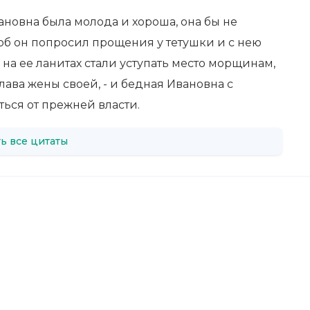
вановна была молода и хороша, она бы не
об он попросил прощения у тетушки и с нею
 на ее ланитах стали уступать место морщинам,
лава жены своей, - и бедная Ивановна с
ься от прежней власти.
ь все цитаты