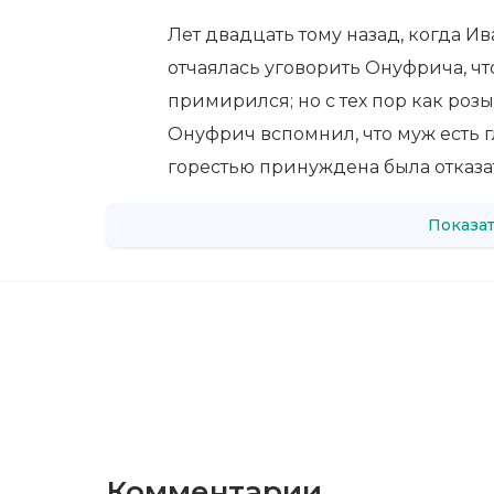
Лет двадцать тому назад, когда И
отчаялась уговорить Онуфрича, чт
примирился; но с тех пор как розы
Онуфрич вспомнил, что муж есть г
горестью принуждена была отказат
Показат
Комментарии