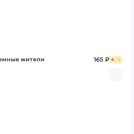
земные жители
165 ₽
4
/ 2