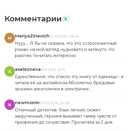
Комментарии
5
MariyaZinevich
12.07.2022, 06:42
M
Нууу…. Я бы не сказала, что это остросюжетный
роман: на мой взгляд нудновато и затянуто. Но
разочек почитать интересно.
aselezneva
16.11.2016, 22:11
A
Единственное, что спасло эту книгу от единицы - я
читала её на английском.Абсолютно бредовые
хроники алкоголички в электричке...
newmonin
07.02.2016, 22:05
N
Отличный детектив. Язык легкий, сюжет
закрученный, героиня вызывает гамму чувств от
презрения до сочувствия. Прочитала за 2 дня.