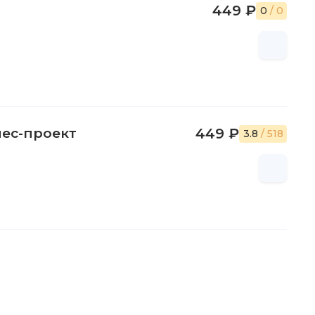
449 ₽
0
/ 0
нес-проект
449 ₽
3.8
/ 518