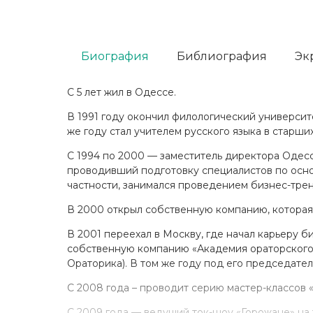
Биография
Библиография
Эк
С 5 лет жил в Одессе.
В 1991 году окончил филологический университ
же году стал учителем русского языка в старш
С 1994 по 2000 — заместитель директора Одесс
проводивший подготовку специалистов по осно
частности, занимался проведением бизнес-трен
В 2000 открыл собственную компанию, которая 
В 2001 переехал в Москву, где начал карьеру б
собственную компанию «Академия ораторского 
Ораторика). В том же году под его председател
С 2008 года – проводит серию мастер-классов 
С 2009 года — ведущий ток-шоу «Горожане» на 