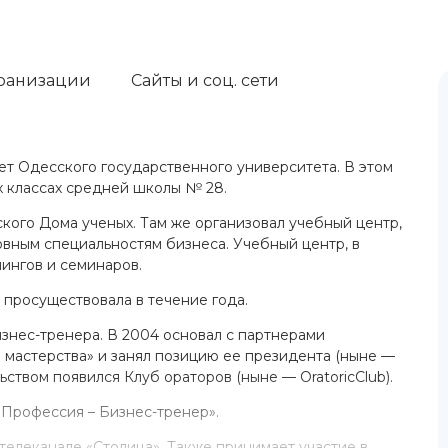
ранизации
Сайты и соц. сети
ет Одесского государственного университета. В этом
их классах средней школы № 28.
кого Дома ученых. Там же организовал учебный центр,
вным специальностям бизнеса. Учебный центр, в
ингов и семинаров.
просуществовала в течение года.
изнес-тренера. В 2004 основал с партнерами
мастерства» и занял позицию ее президента (ныне —
ьством появился Клуб ораторов (ныне — OratoricClub).
«Профессия – Бизнес-тренер».
телеканале «Столица». Также принимает участие в