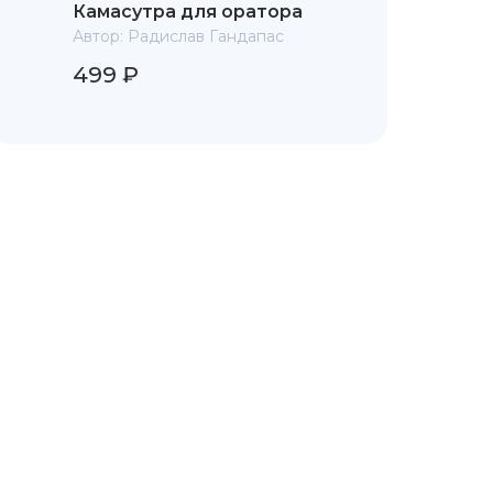
Камасутра для оратора
Автор:
Радислав Гандапас
499 ₽