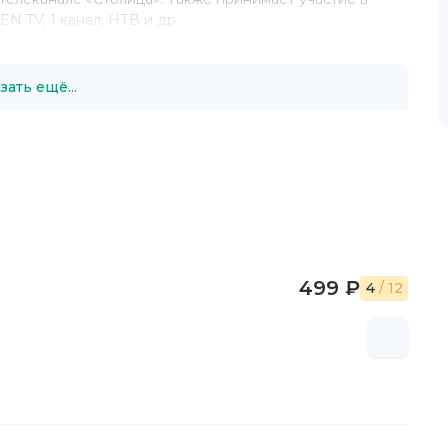
N TV, 1 канал, НТВ и др.
паний, лидеры политических партий, министры.
х конференций и Road-Show.
зать ещё...
выступает на конференциях, круглых столах, в
лам.
499 ₽
4
/ 12