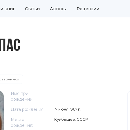
и книг
Статьи
Авторы
Рецензии
ПАС
равочники
Имя при
рождении:
Дата рождения:
17 июня 1967 г.
Место
Куйбышев, СССР
рождения: