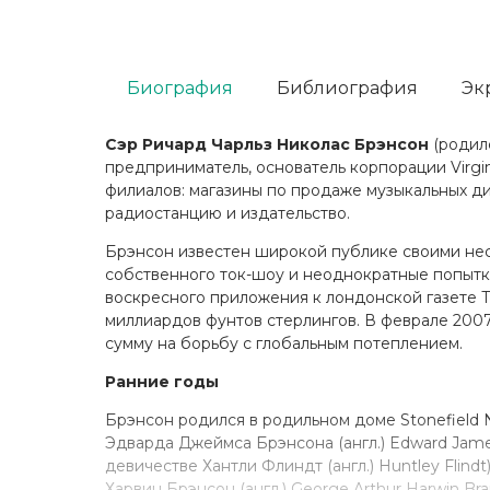
Биография
Библиография
Эк
Сэр Ричард Чарльз Николас Брэнсон
(родилс
предприниматель, основатель корпорации Virgin
филиалов: магазины по продаже музыкальных д
радиостанцию и издательство.
Брэнсон известен широкой публике своими не
собственного ток-шоу и неоднократные попытк
воскресного приложения к лондонской газете Th
миллиардов фунтов стерлингов. В феврале 200
сумму на борьбу с глобальным потеплением.
Ранние годы
Брэнсон родился в родильном доме Stonefield N
Эдварда Джеймса Брэнсона (англ.) Edward James
девичестве Хантли Флиндт (англ.) Huntley Flin
Харвин Брэнсон (англ.) George Arthur Harwin B