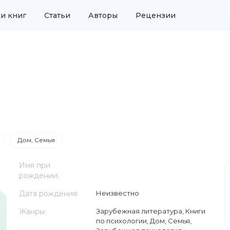
и книг
Статьи
Авторы
Рецензии
Дом, Семья
Имя при
рождении:
Дата рождения:
Неизвестно
Жанры:
Зарубежная литература
,
Книги
по психологии
,
Дом, Семья
,