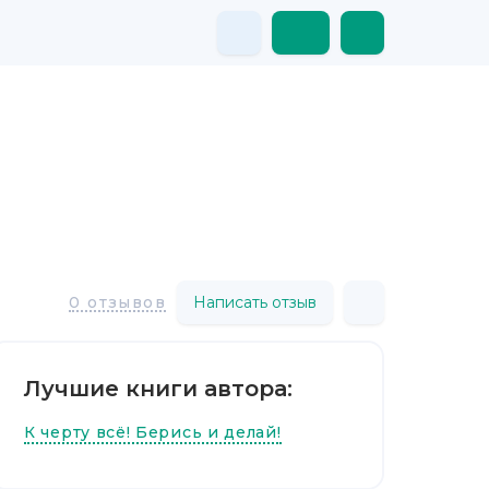
Написать отзыв
0 отзывов
Лучшие книги автора:
К черту всё! Берись и делай!