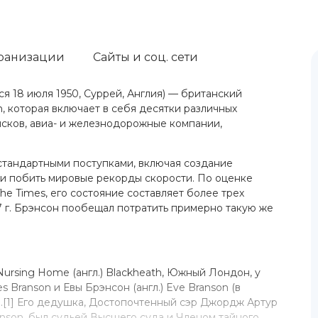
ранизации
Сайты и соц. сети
я 18 июля 1950, Суррей, Англия) — британский
, которая включает в себя десятки различных
исков, авиа- и железнодорожные компании,
стандартными поступками, включая создание
и побить мировые рекорды скорости. По оценке
e Times, его состояние составляет более трех
7 г. Брэнсон пообещал потратить примерно такую же
ursing Home (англ.) Blackheath, Южный Лондон, у
 Branson и Евы Брэнсон (англ.) Eve Branson (в
dt).[1] Его дедушка, Достопочтенный сэр Джордж Артур
ranson, был судьей Высшего суда и Членом тайного