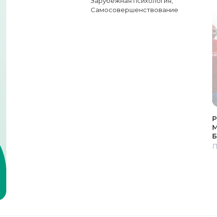
Зарубежная психология
,
Самосовершенствование
Р
М
Б
П