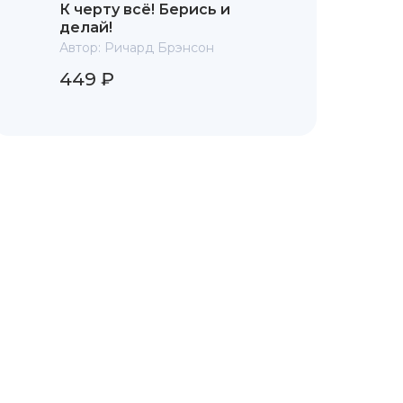
К черту всё! Берись и
делай!
Автор:
Ричард Брэнсон
449 ₽