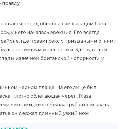
ю правду
н оказался перед обветшалым фасадом бара
сь, у него началась эрекция. Его всегда
 районе, где правит секс с призывными огнями
 быть анонимным и желанным. Здесь, в этом
 следы извечной британской чопорности и
длинном черном плаще. На его лице был
аска, плотно облегающая череп. Глаза
ыми линзами, дыхательная трубка свисала на
чатке он держал длинный узкий нож.
ь все цитаты