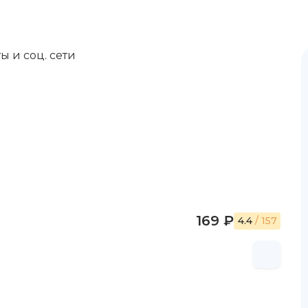
ы и соц. сети
169 ₽
4.4
/ 157