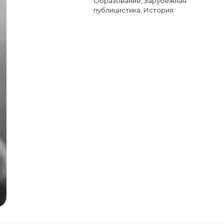
Образование
,
Зарубежная
публицистика
,
История