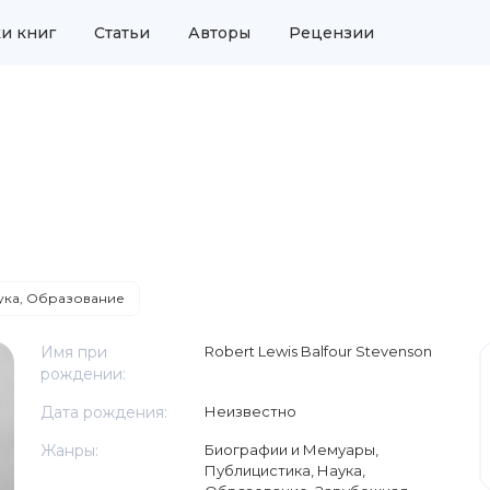
и книг
Статьи
Авторы
Рецензии
ука, Образование
Имя при
Robert Lewis Balfour Stevenson
рождении:
Дата рождения:
Неизвестно
Жанры:
Биографии и Мемуары
,
Публицистика
,
Наука,