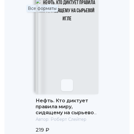
Все форматы
Нефть. Кто диктует
правила миру,
сидящему на сырьевой
игле
Автор:
Роберт Слейтер
219 ₽