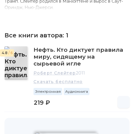
Трамп. Слейтер родился в Манхэттене и вырос в Саут-
Ориндж, Нью-Джерси.
Все книги автора:
1
Нефть. Кто диктует правила
4.8
/ 6
миру, сидящему на
сырьевой игле
Роберт Слейтер
2011
Скачать бесплатно
Электронная
Аудиокнига
219 ₽