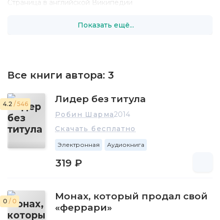
Страница в английской Википедии
Показать ещё...
Все книги автора:
3
Лидер без титула
4.2
/ 546
Робин Шарма
2014
Скачать бесплатно
Электронная
Аудиокнига
319 ₽
Монах, который продал свой
0
/ 0
«феррари»