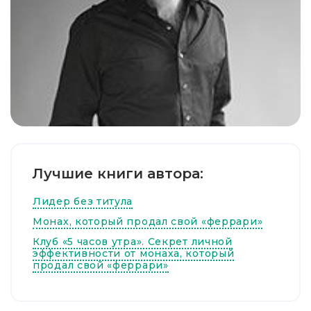
Лучшие книги автора:
Лидер без титула
Монах, который продал свой «феррари»
Клуб «5 часов утра». Секрет личной
эффективности от монаха, который
продал свой «феррари»