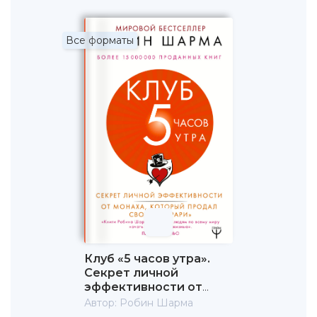
Все форматы
Клуб «5 часов утра».
Секрет личной
эффективности от
монаха, который
Автор:
Робин Шарма
продал свой