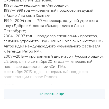
Окончил ВТУ им. Щепкина.
1996 год — ведущий на «Авторадио»;
1997—1999 год — креативный продюсер, ведущий
«Радио 7 на семи Холмах»;
1999—2004 год — PR менеджер, ведущий утреннего
шоу «Доброе Утро» на «Эльдорадио» в Санкт-
Петербурге;
2004—2007 год — продюсер специальных проектов,
ведущий утреннего шоу «Чашка Кофею» на «Ретро FM».
Автор идеи международного музыкального фестиваля
«Легенды Ретро FM».
2007—2015 — программный директор «Русского радио»;
с 2 февраля по сентябрь 2015 года — генеральный
продюсер радиостанции «Хит FM».
с сентября 2015 года — генеральный продюсер
радиостанции «Новое Радио».
В 2010 году написал гимн футбольного клуба
«Спартак»[1]. В 2014 году написал для Жасмин музыку и
Показать ещё...
слова к песне «Девять свадебных историй».
1 сентября 2015 года Роман Емельянов сообщил о своём