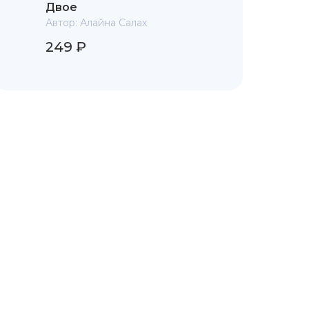
Двое
Автор:
Алайна Салах
249 ₽