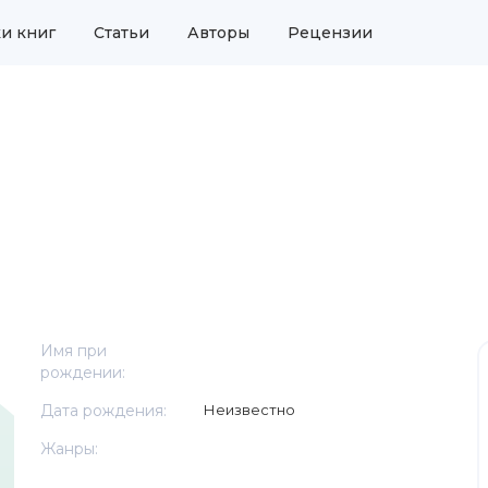
и книг
Статьи
Авторы
Рецензии
Имя при
рождении:
Дата рождения:
Неизвестно
Жанры: