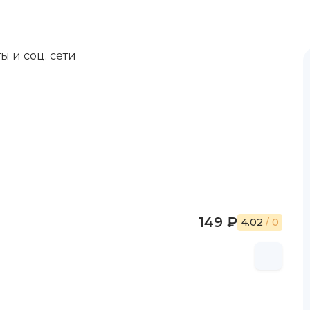
ы и соц. сети
149 ₽
4.02
/ 0