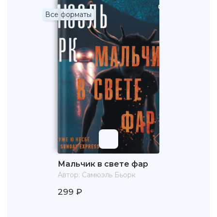
Все форматы
Мальчик в свете фар
Автор:
Самюэль Бьорк
299 ₽