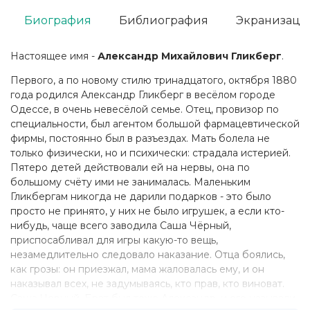
Биография
Библиография
Экранизаци
Настоящее имя -
Александр Михайлович Гликберг
.
Первого, а по новому стилю тринадцатого, октября 1880
года родился Александр Гликберг в весёлом городе
Одессе, в очень невесёлой семье. Отец, провизор по
специальности, был агентом большой фармацевтической
фирмы, постоянно был в разъездах. Мать болела не
только физически, но и психически: страдала истерией.
Пятеро детей действовали ей на нервы, она по
большому счёту ими не занималась. Маленьким
Гликбергам никогда не дарили подарков - это было
просто не принято, у них не было игрушек, а если кто-
нибудь, чаще всего заводила Саша Чёрный,
приспосабливал для игры какую-то вещь,
незамедлительно следовало наказание. Отца боялись,
как грозы: он приезжал, мама жаловалась ему, и он
наказывал всех, не задумываясь, кто прав, кто виноват.
Саша Черный. Брат был тоже Александр, и его называли