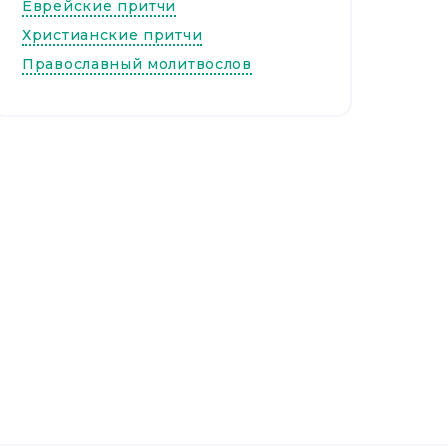
Еврейские притчи
Христианские притчи
Православный молитвослов