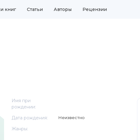
и книг
Статьи
Авторы
Рецензии
Имя при
рождении:
Дата рождения:
Неизвестно
Жанры: