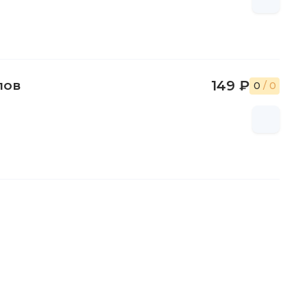
лов
149 ₽
0
/ 0