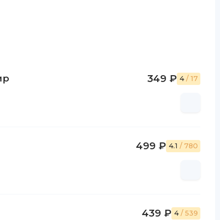
ир
349 ₽
4
/ 17
499 ₽
4.1
/ 780
439 ₽
4
/ 539