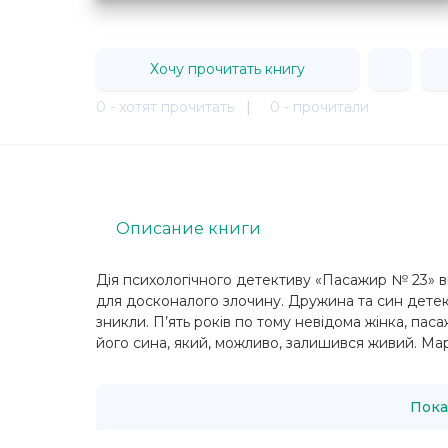
Хочу прочитать книгу
0 - хотят прочитать
|
0 - прочитали
Описание книги
Дія психологічного детективу «Пасажир № 23» ві
для досконалого злочину. Дружина та син детек
зникли. П’ять років по тому невідома жінка, па
його сина, який, можливо, залишився живий. Мар
Пока