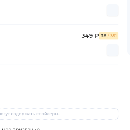
349 ₽
3.5
/ 351
огут содержать спойлеры...
е мое призвание!