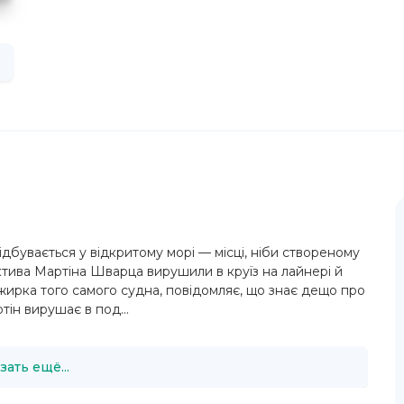
дбувається у відкритому морі — місці, ніби створеному
тива Мартіна Шварца вирушили в круїз на лайнері й
сажирка того самого судна, повідомляє, що знає дещо про
тін вирушає в под...
зать ещё...