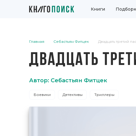
Книги
Подборк
Главная
Себастьян Фитцек
Двадцать третий п
ДВАДЦАТЬ ТРЕТ
Автор: Себастьян Фитцек
Боевики
Детективы
Триллеры