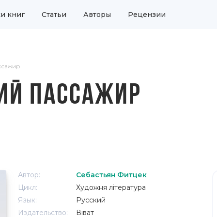
и книг
Статьи
Авторы
Рецензии
ассажир
ИЙ ПАССАЖИР
Автор:
Себастьян Фитцек
Цикл:
Художня література
Язык:
Русский
Издательство:
Віват