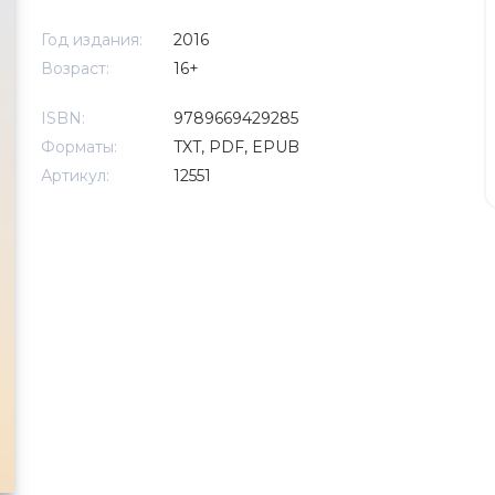
Год издания:
2016
Возраст:
16+
ISBN:
9789669429285
Форматы:
TXT, PDF, EPUB
Артикул:
12551