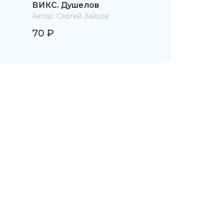
ВИКС. Душелов
Автор:
Сергей Зайцев
70 ₽