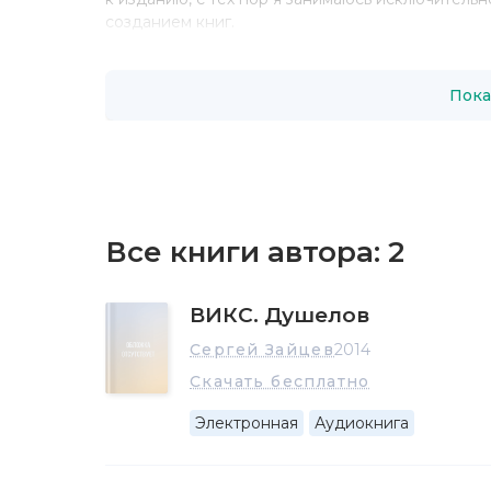
созданием книг.
Женат. Лариса Ворошилова, как и я, писатель-
художественной литературы с английского язык
Пока
Желания» и «Неучтенный фактор».
Мне нравятся герои, имеющие необычные спосо
героем подонка. Такие персонажи для меня инт
стороны, я не ищу простых характеров, в каждо
отрицательные черты, у нас разные способност
информационного метаболизма — способ воспри
Все книги автора:
2
стараюсь относиться объективно к любому из с
хорошая книга, какие бы идеи она не содержала
каком мире они существуют — в фэнтезийном, 
ВИКС. Душелов
десятое, всего лишь колоритный антураж, выг
Сергей Зайцев
2014
Скачать бесплатно
Электронная
Аудиокнига