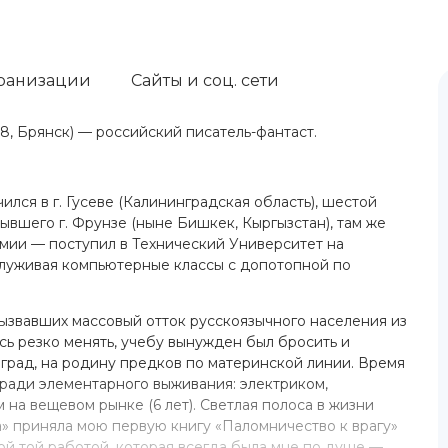
ранизации
Сайты и соц. сети
68, Брянск) — российский писатель-фантаст.
учился в г. Гусеве (Калининградская область), шестой
ывшего г. Фрунзе (ныне Бишкек, Кыргызстан), там же
рмии — поступил в Технический Университет на
служивая компьютерные классы с допотопной по
вызвавших массовый отток русскоязычного населения из
ь резко менять, учебу вынужден был бросить и
оград, на родину предков по материнской линии. Время
 ради элементарного выживания: электриком,
на вещевом рынке (6 лет). Светлая полоса в жизни
а» приняла мою первую книгу «Паломничество к врагу»
ой той работой, которая всегда была мне по душе —