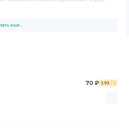
фантаст, кроме того —профессиональный переводчик
а. В соавторстве нами написаны две книги — «Сила
зать ещё...
бности, но я вряд ли когда-нибудь выведу главным
ересны лишь в качестве подопытной крысы. С другой
м из нас уживаются как положительные, так и
и, разный уровень интеллекта и способ
ятия и переработки информации. Понимая это, я
воих персонажей, ведь в первую очередь любая
, рассказывает о людях и их взаимоотношениях. А уж в
или в мире, напичканном боевыми роботами — это дело
70 ₽
3.93
/ 0
одно оживляющий повествование.