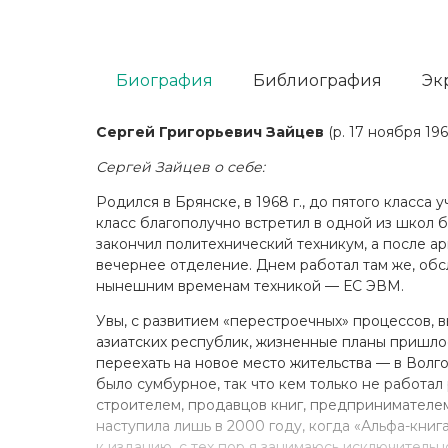
Биография
Библиография
Эк
Сергей Григорьевич Зайцев
(р. 17 ноября 19
Сергей Зайцев о себе:
Родился в Брянске, в 1968 г., до пятого класса 
класс благополучно встретил в одной из школ б
закончил политехнический техникум, а после а
вечернее отделение. Днем работал там же, об
нынешним временам техникой — ЕС ЭВМ.
Увы, с развитием «перестроечных» процессов, 
азиатских республик, жизненные планы пришлос
переехать на новое место жительства — в Волг
было сумбурное, так что кем только не работал
строителем, продавцов книг, предпринимателем 
наступила лишь в 2000 году, когда «Альфа-книг
к изданию, с тех пор я занимаюсь исключительн