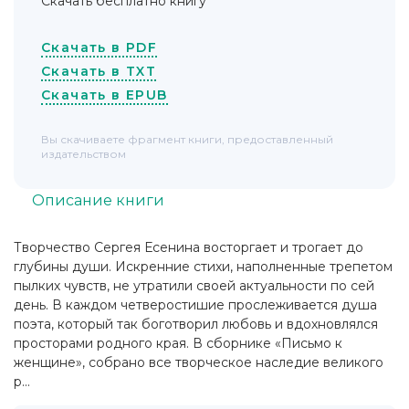
Скачать бесплатно книгу
Скачать в PDF
Скачать в TXT
Скачать в EPUB
Вы скачиваете фрагмент книги, предоставленный
издательством
Описание книги
Творчество Сергея Есенина восторгает и трогает до
глубины души. Искренние стихи, наполненные трепетом
пылких чувств, не утратили своей актуальности по сей
день. В каждом четверостишие прослеживается душа
поэта, который так боготворил любовь и вдохновлялся
просторами родного края. В сборнике «Письмо к
женщине», собрано все творческое наследие великого
р...